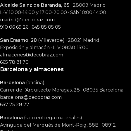
Alcalde Sainz de Baranda, 65
· 28009 Madrid
L-V 10:00-14:00 y 17:00-20:00 · Sáb 10:00-14:00
madrid@decobraz.com
910 06 69 26
·
645 85 05 05
San Erasmo, 28
(Villaverde) · 28021 Madrid
Exposición y almacén · L-V 08:30-15:00
almacenes@decobraz.com
665 78 81 70
Barcelona y almacenes
Barcelona
(oficina)
Carrer de l’Arquitecte Moragas, 28 · 08035 Barcelona
barcelona@decobraz.com
657 75 28 77
Badalona
(solo entrega materiales)
Avinguda del Marquès de Mont-Roig, 88B · 08912