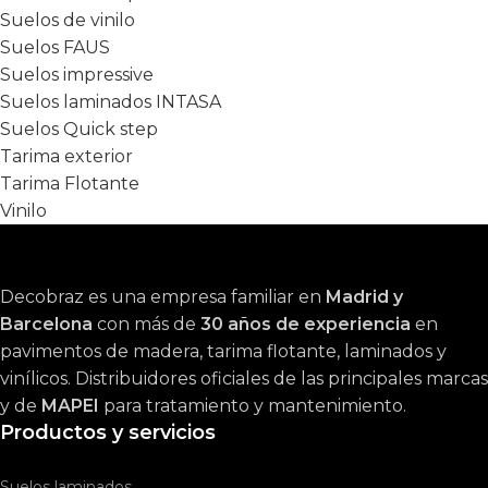
Suelos de vinilo
Suelos FAUS
Suelos impressive
Suelos laminados INTASA
Suelos Quick step
Tarima exterior
Tarima Flotante
Vinilo
Decobraz es una empresa familiar en
Madrid y
Barcelona
con más de
30 años de experiencia
en
pavimentos de madera, tarima flotante, laminados y
vinílicos. Distribuidores oficiales de las principales marcas
y de
MAPEI
para tratamiento y mantenimiento.
Productos y servicios
Suelos laminados