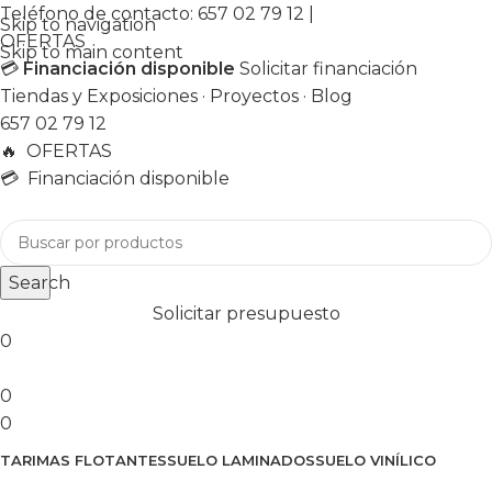
Teléfono de contacto:
657 02 79 12
|
Skip to navigation
OFERTAS
Skip to main content
💳
Financiación disponible
Solicitar financiación
Tiendas y Exposiciones
·
Proyectos
·
Blog
657 02 79 12
🔥
OFERTAS
💳 Financiación disponible
Search
Solicitar presupuesto
0
0
0
TARIMAS FLOTANTES
SUELO LAMINADOS
SUELO VINÍLICO