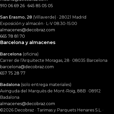
910 06 69 26
·
645 85 05 05
San Erasmo, 28
(Villaverde) · 28021 Madrid
Exposición y almacén · L-V 08:30-15:00
almacenes@decobraz.com
665 78 81 70
Barcelona y almacenes
Barcelona
(oficina)
Carrer de l’Arquitecte Moragas, 28 · 08035 Barcelona
barcelona@decobraz.com
657 75 28 77
Badalona
(solo entrega materiales)
Avinguda del Marquès de Mont-Roig, 88B · 08912
Badalona
almacenes@decobraz.com
©2026 Decobraz · Tarimas y Parquets Henares S.L. ·