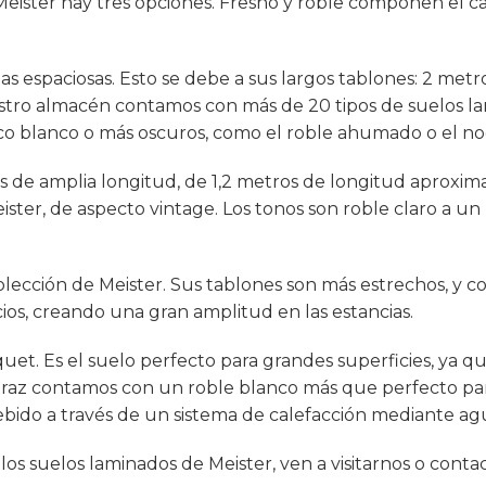
Meister hay tres opciones. Fresno y roble componen el c
as espaciosas. Esto se debe a sus largos tablones: 2 metr
stro almacén contamos con más de 20 tipos de suelos l
ico blanco
o más oscuros, como el
roble ahumado
o el
no
s de amplia longitud, de 1,2 metros de longitud aproxi
ter, de aspecto vintage. Los tonos son roble claro a un
 colección de Meister. Sus tablones son más estrechos, y c
cios, creando una gran amplitud en las estancias.
et. Es el suelo perfecto para grandes superficies, ya q
braz contamos con un roble blanco más que perfecto pa
debido a través de un sistema de calefacción mediante ag
los suelos laminados de Meister, ven a visitarnos o conta