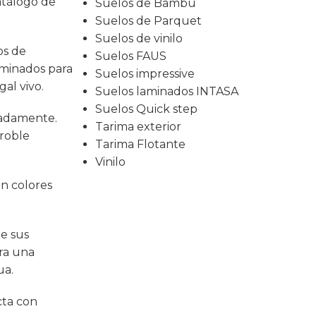
atálogo de
Suelos de Bambú
Suelos de Parquet
Suelos de vinilo
os de
Suelos FAUS
aminados para
Suelos impressive
gal vivo
.
Suelos laminados INTASA
Suelos Quick step
madamente.
Tarima exterior
 roble
Tarima Flotante
Vinilo
on colores
ue sus
ra una
ua.
cta con