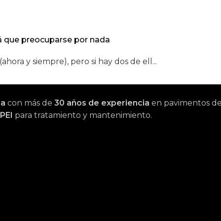
drá que preocuparse por nada
ahora y siempre), pero si hay dos de ell...
na
con más de
30 años de experiencia
en pavimentos de m
PEI
para tratamiento y mantenimiento.