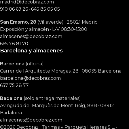
madrid@decobraz.com
910 06 69 26
·
645 85 05 05
San Erasmo, 28
(Villaverde) · 28021 Madrid
Exposición y almacén · L-V 08:30-15:00
almacenes@decobraz.com
665 78 81 70
Barcelona y almacenes
Barcelona
(oficina)
Carrer de l’Arquitecte Moragas, 28 · 08035 Barcelona
barcelona@decobraz.com
657 75 28 77
Badalona
(solo entrega materiales)
Avinguda del Marquès de Mont-Roig, 88B · 08912
Badalona
almacenes@decobraz.com
©2026 Decobraz · Tarimas y Parquets Henares S.L. ·