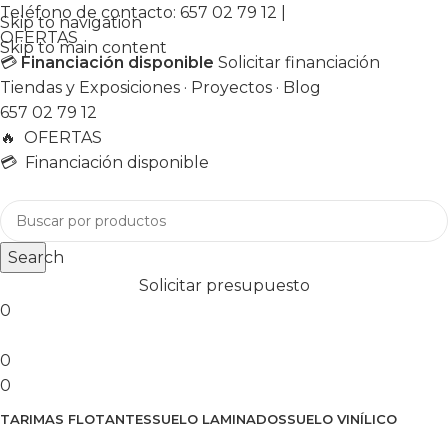
Teléfono de contacto:
657 02 79 12
|
Skip to navigation
OFERTAS
Skip to main content
💳
Financiación disponible
Solicitar financiación
Tiendas y Exposiciones
·
Proyectos
·
Blog
657 02 79 12
🔥
OFERTAS
💳 Financiación disponible
Search
Solicitar presupuesto
0
0
0
TARIMAS FLOTANTES
SUELO LAMINADOS
SUELO VINÍLICO