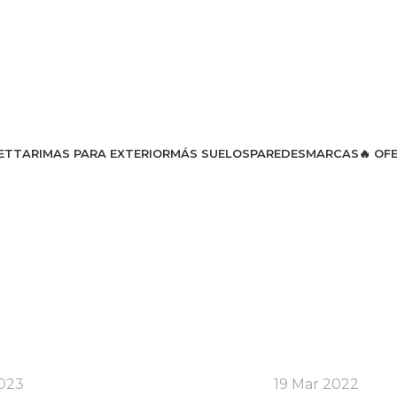
ET
TARIMAS PARA EXTERIOR
MÁS SUELOS
PAREDES
MARCAS
🔥 OF
2023
19 Mar 2022