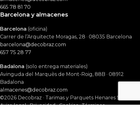
665 78 81 70
Barcelona y almacenes
Barcelona
(oficina)
Carrer de l’Arquitecte Moragas, 28 · 08035 Barcelona
barcelona@decobraz.com
657 75 28 77
Badalona
(solo entrega materiales)
Avinguda del Marquès de Mont-Roig, 88B · 08912
Badalona
almacenes@decobraz.com
©2026 Decobraz · Tarimas y Parquets Henares S.L. ·
Aviso legal
·
Privacidad
·
Cookies
·
Términos
Tienda
Presupuesto