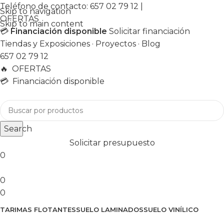
Teléfono de contacto:
657 02 79 12
|
Skip to navigation
OFERTAS
Skip to main content
💳
Financiación disponible
Solicitar financiación
Tiendas y Exposiciones
·
Proyectos
·
Blog
657 02 79 12
🔥
OFERTAS
💳 Financiación disponible
Search
Solicitar presupuesto
0
0
0
TARIMAS FLOTANTES
SUELO LAMINADOS
SUELO VINÍLICO