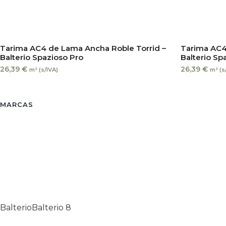
Tarima AC4 de Lama Ancha Roble Torrid –
Tarima AC4
Balterio Spazioso Pro
Balterio Sp
26,39
€
26,39
€
m² (s/IVA)
m² (s
MARCAS
Balterio
Balterio
8