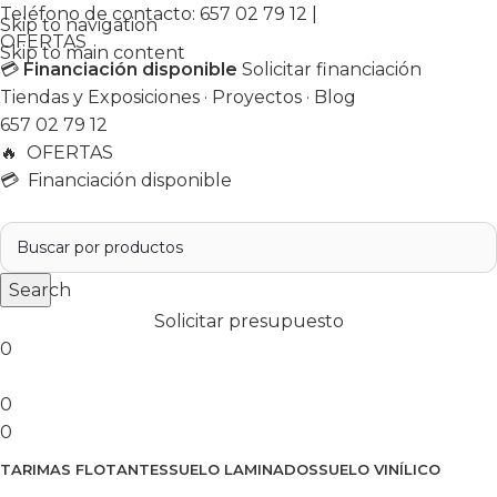
Teléfono de contacto:
657 02 79 12
|
Skip to navigation
OFERTAS
Skip to main content
💳
Financiación disponible
Solicitar financiación
Tiendas y Exposiciones
·
Proyectos
·
Blog
657 02 79 12
🔥
OFERTAS
💳 Financiación disponible
Search
Solicitar presupuesto
0
0
0
TARIMAS FLOTANTES
SUELO LAMINADOS
SUELO VINÍLICO