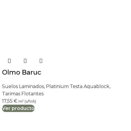
Olmo Baruc
Suelos Laminados
,
Platinium Testa Aquablock
,
Tarimas Flotantes
17,55
€
m² (s/IVA)
Ver producto