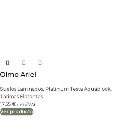
Olmo Ariel
Suelos Laminados
,
Platinium Testa Aquablock
,
Tarimas Flotantes
17,55
€
m² (s/IVA)
Ver producto