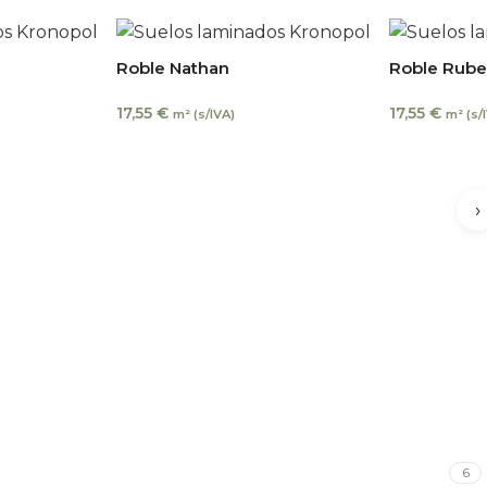
Roble Nathan
Roble Rub
17,55
€
17,55
€
m² (s/IVA)
m² (s/
›
6