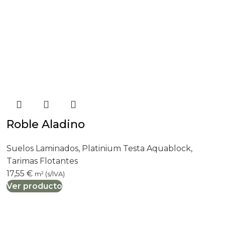
Roble Aladino
Suelos Laminados
,
Platinium Testa Aquablock
,
Tarimas Flotantes
17,55
€
m² (s/IVA)
Ver producto