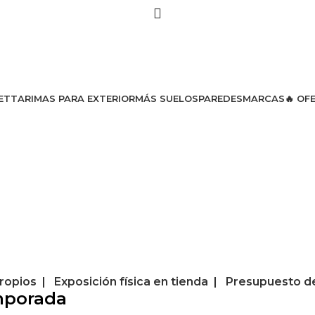
ET
TARIMAS PARA EXTERIOR
MÁS SUELOS
PAREDES
MARCAS
🔥 OF
ropios | Exposición física en tienda | Presupuesto d
mporada