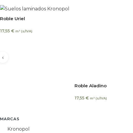
Roble Uriel
17,55
€
m² (s/IVA)
‹
Roble Aladino
17,55
€
m² (s/IVA)
MARCAS
Kronopol