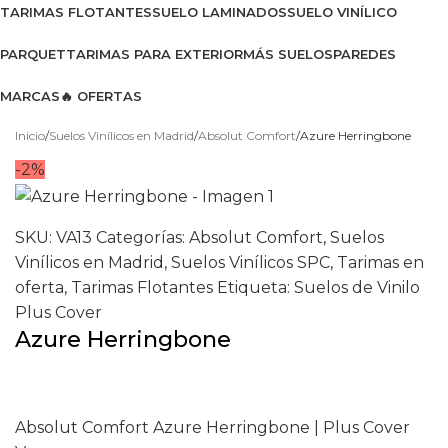
TARIMAS FLOTANTES
SUELO LAMINADOS
SUELO VINÍLICO
PARQUET
TARIMAS PARA EXTERIOR
MÁS SUELOS
PAREDES
MARCAS
🔥 OFERTAS
Ver catálogo 2026
Inicio
Suelos Vinílicos en Madrid
Absolut Comfort
Azure Herringbone
-2%
SKU:
VA13
Categorías:
Absolut Comfort
,
Suelos
Vinílicos en Madrid
,
Suelos Vinílicos SPC
,
Tarimas en
oferta
,
Tarimas Flotantes
Etiqueta:
Suelos de Vinilo
Plus Cover
Azure Herringbone
Absolut Comfort Azure Herringbone | Plus Cover