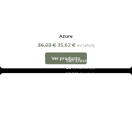
tiendas
de Baranda, 65
entrega
Distribuidores
· 28009 Madrid
materiales)
Empresa
oficiales de las
L-V 10:00-14:00
Avinguda del
principales
Noticias
y 17:00-20:00 ·
Marquès de
marcas y de
Sáb 10:00-14:00
Mont-Roig,
Contacto
MAPEI
para
madrid@decobraz.com
88B · 08912
Azure
tratamiento y
910 06 69 26
·
Badalona
36,03
€
35,62
€
m² (s/IVA)
mantenimiento.
645 85 05 05
almacenes@de
Ver producto
San Erasmo,
28
(Villaverde) ·
28021 Madrid
Exposición y
almacén · L-V
08:30-15:00
almacenes@decobraz.com
665 78 81 70
©2026 Decobraz · Tarimas y Parquets Henares S.L. ·
Aviso legal
·
Privacidad
·
Cookies
·
Términos