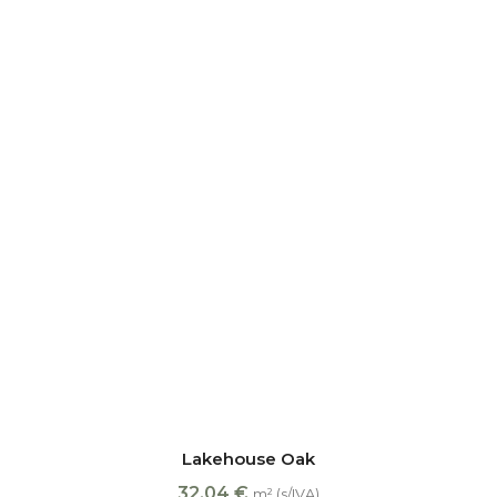
Lakehouse Oak
32,04
€
m² (s/IVA)