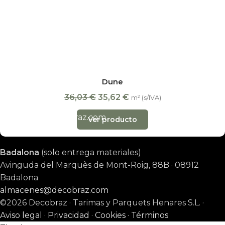
San Erasmo, 28
(Villaverde) · 28021 Madrid
Exposición y almacén · L-V 08:30-15:00
almacenes@decobraz.com
665 78 81 70
Barcelona y almacenes
Dune
Barcelona
(oficina)
36,03
€
35,62
€
m² (s/IVA)
Carrer de l’Arquitecte Moragas, 28 · 08035 Barcelona
barcelona@decobraz.com
Ver producto
657 75 28 77
Badalona
(solo entrega materiales)
Avinguda del Marquès de Mont-Roig, 88B · 08912
Badalona
almacenes@decobraz.com
©2026 Decobraz · Tarimas y Parquets Henares S.L. ·
Aviso legal
·
Privacidad
·
Cookies
·
Términos