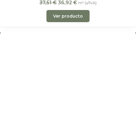
37,51
€
36,92
€
m² (s/IVA)
Ver producto
Decobraz es una empresa familiar en
Madrid y
Barcelona
con más de
30 años de experiencia
en
pavimentos de madera, tarima flotante, laminados y
vinílicos. Distribuidores oficiales de las principales marcas
y de
MAPEI
para tratamiento y mantenimiento.
Productos y servicios
Suelos laminados
Suelos de vinilo
Suelos de parquet