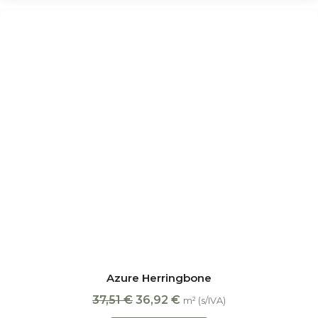
Azure Herringbone
37,51
€
36,92
€
m² (s/IVA)