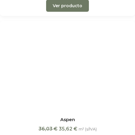
Ver producto
Aspen
36,03
€
35,62
€
m² (s/IVA)