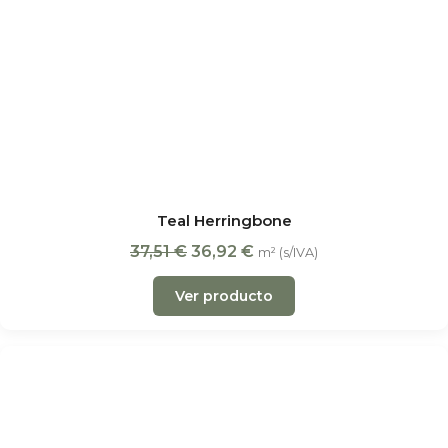
Teal Herringbone
37,51
€
36,92
€
m² (s/IVA)
Ver producto