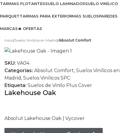
TARIMAS FLOTANTES
SUELO LAMINADOS
SUELO VINÍLICO
PARQUET
TARIMAS PARA EXTERIOR
MÁS SUELOS
PAREDES
MARCAS
🔥 OFERTAS
Ver catálogo 2026
Inicio
Suelos Vinílicos en Madrid
Absolut Comfort
SKU:
VA04
Categorías:
Absolut Comfort
,
Suelos Vinílicos en
Madrid
,
Suelos Vinílicos SPC
Etiqueta:
Suelos de Vinilo Plus Cover
Lakehouse Oak
Absolut Lakehouse Oak | Vycover