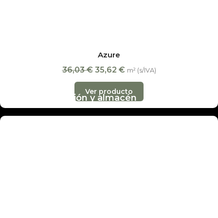
Presupuesto online
Ofertas
Nuestras tiendas
Empresa
Azure
Noticias
36,03
€
35,62
€
m² (s/IVA)
Contacto
Ver producto
Madrid · exposición y almacén
Alondra, 12
· 28025 Madrid
L-V 10:00-14:00 y 17:00-20:00 · Sáb 10:00-14:00
info@decobraz.com
+34 91 230 92 17
·
657 027 912
Alcalde Sainz de Baranda, 65
· 28009 Madrid
L-V 10:00-14:00 y 17:00-20:00 · Sáb 10:00-14:00
madrid@decobraz.com
910 06 69 26
·
645 85 05 05