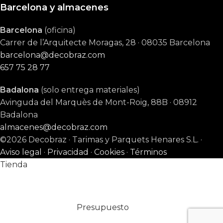
Barcelona y almacenes
Barcelona
(oficina)
Carrer de l’Arquitecte Moragas, 28 · 08035 Barcelona
barcelona@decobraz.com
657 75 28 77
Badalona
(solo entrega materiales)
Avinguda del Marquès de Mont-Roig, 88B · 08912
Badalona
almacenes@decobraz.com
©2026 Decobraz · Tarimas y Parquets Henares S.L. ·
Aviso legal
·
Privacidad
·
Cookies
·
Términos
Tienda
Presupuesto