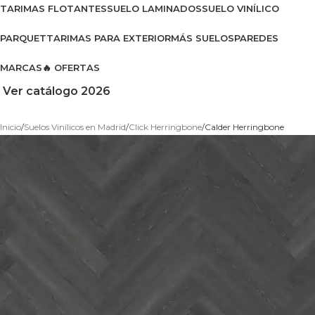
TARIMAS FLOTANTES
SUELO LAMINADOS
SUELO VINÍLICO
PARQUET
TARIMAS PARA EXTERIOR
MÁS SUELOS
PAREDES
MARCAS
🔥 OFERTAS
Ver catálogo 2026
Inicio
Suelos Vinílicos en Madrid
Click Herringbone
Calder Herringbone