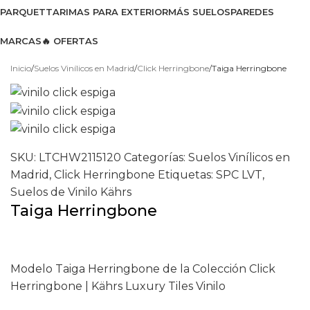
PARQUET
TARIMAS PARA EXTERIOR
MÁS SUELOS
PAREDES
MARCAS
🔥 OFERTAS
Ver catálogo 2026
Inicio
Suelos Vinílicos en Madrid
Click Herringbone
Taiga Herringbone
SKU:
LTCHW2115120
Categorías:
Suelos Vinílicos en
Madrid
,
Click Herringbone
Etiquetas:
SPC LVT
,
Suelos de Vinilo Kährs
Taiga Herringbone
Modelo Taiga Herringbone de la Colección Click
Herringbone | Kährs Luxury Tiles Vinilo