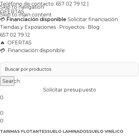
Teléfono de contacto:
657 02 79 12
|
Skip to navigation
OFERTAS
Skip to main content
💳
Financiación disponible
Solicitar financiación
Tiendas y Exposiciones
·
Proyectos
·
Blog
657 02 79 12
🔥
OFERTAS
💳 Financiación disponible
Search
Solicitar presupuesto
0
0
0
TARIMAS FLOTANTES
SUELO LAMINADOS
SUELO VINÍLICO