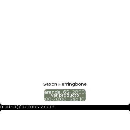
Nuestras tiendas
Empresa
Noticias
Contacto
Madrid · exposición y almacén
Alondra, 12
· 28025 Madrid
L-V 10:00-14:00 y 17:00-20:00 · Sáb 10:00-14:00
info@decobraz.com
+34 91 230 92 17
·
657 027 912
Saxon Herringbone
Alcalde Sainz de Baranda, 65
· 28009 Madrid
Ver producto
L-V 10:00-14:00 y 17:00-20:00 · Sáb 10:00-14:00
madrid@decobraz.com
910 06 69 26
·
645 85 05 05
San Erasmo, 28
(Villaverde) · 28021 Madrid