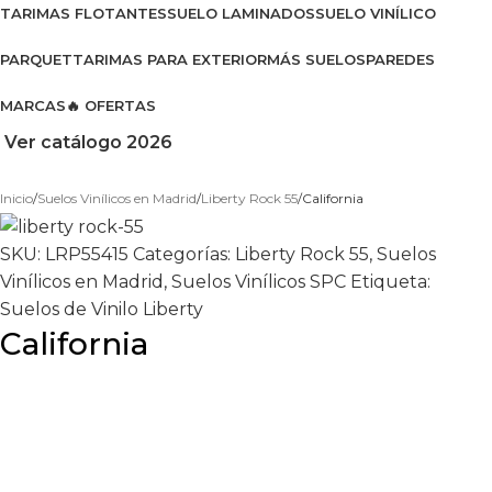
TARIMAS FLOTANTES
SUELO LAMINADOS
SUELO VINÍLICO
PARQUET
TARIMAS PARA EXTERIOR
MÁS SUELOS
PAREDES
MARCAS
🔥 OFERTAS
Ver catálogo 2026
Inicio
Suelos Vinílicos en Madrid
Liberty Rock 55
California
SKU:
LRP55415
Categorías:
Liberty Rock 55
,
Suelos
Vinílicos en Madrid
,
Suelos Vinílicos SPC
Etiqueta:
Suelos de Vinilo Liberty
California