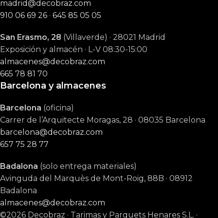
madrid@decobraz.com
910 06 69 26
·
645 85 05 05
San Erasmo, 28
(Villaverde) · 28021 Madrid
Exposición y almacén · L-V 08:30-15:00
almacenes@decobraz.com
665 78 81 70
Barcelona y almacenes
Barcelona
(oficina)
Carrer de l’Arquitecte Moragas, 28 · 08035 Barcelona
barcelona@decobraz.com
657 75 28 77
Badalona
(solo entrega materiales)
Avinguda del Marquès de Mont-Roig, 88B · 08912
Badalona
almacenes@decobraz.com
©2026 Decobraz · Tarimas y Parquets Henares S.L. ·