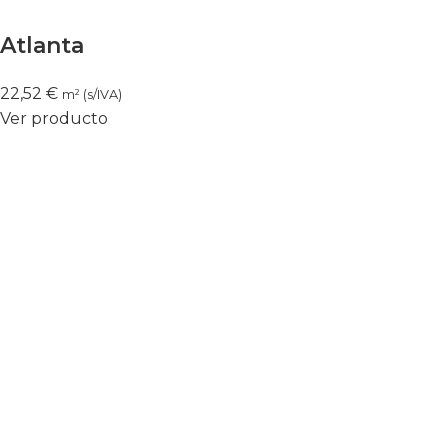
Atlanta
22,52
€
m² (s/IVA)
Ver producto