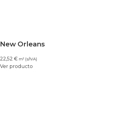
New Orleans
22,52
€
m² (s/IVA)
Ver producto