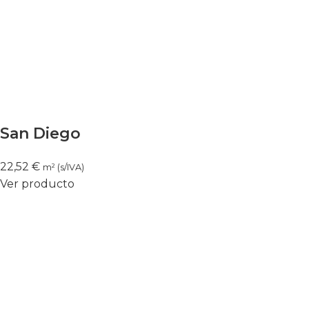
San Diego
22,52
€
m² (s/IVA)
Ver producto