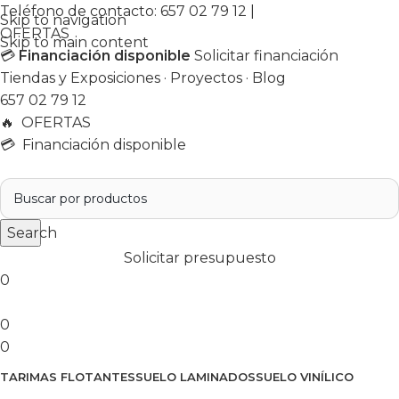
Teléfono de contacto:
657 02 79 12
|
Skip to navigation
OFERTAS
Skip to main content
💳
Financiación disponible
Solicitar financiación
Tiendas y Exposiciones
·
Proyectos
·
Blog
657 02 79 12
🔥
OFERTAS
💳 Financiación disponible
Search
Solicitar presupuesto
0
0
0
TARIMAS FLOTANTES
SUELO LAMINADOS
SUELO VINÍLICO