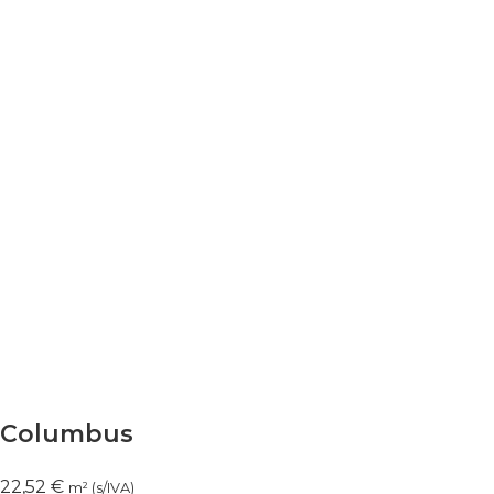
Columbus
22,52
€
m² (s/IVA)