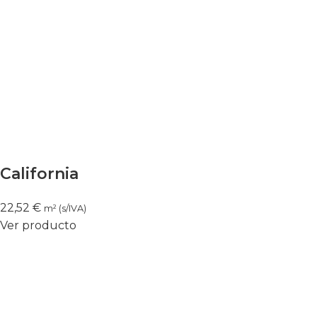
California
22,52
€
m² (s/IVA)
Ver producto