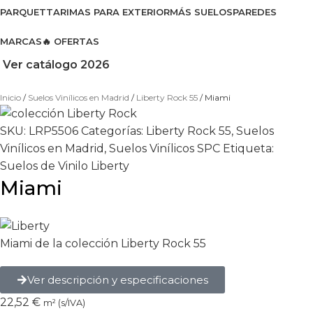
PARQUET
TARIMAS PARA EXTERIOR
MÁS SUELOS
PAREDES
MARCAS
🔥 OFERTAS
Ver catálogo 2026
Inicio
Suelos Vinílicos en Madrid
Liberty Rock 55
Miami
SKU:
LRP5506
Categorías:
Liberty Rock 55
,
Suelos
Vinílicos en Madrid
,
Suelos Vinílicos SPC
Etiqueta:
Suelos de Vinilo Liberty
Miami
Miami de la colección Liberty Rock 55
Ver descripción y especificaciones
22,52
€
m² (s/IVA)