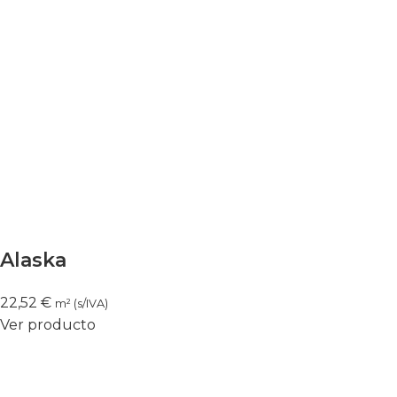
Alaska
22,52
€
m² (s/IVA)
Ver producto