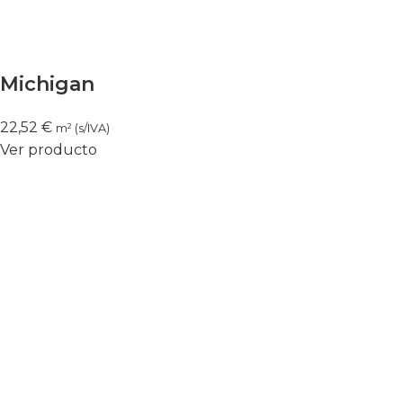
Michigan
22,52
€
m² (s/IVA)
Ver producto