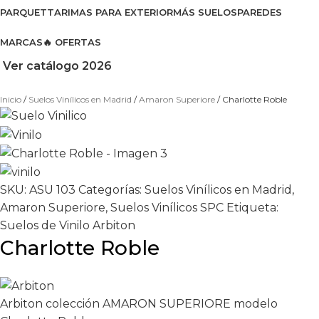
PARQUET
TARIMAS PARA EXTERIOR
MÁS SUELOS
PAREDES
MARCAS
🔥 OFERTAS
Ver catálogo 2026
Inicio
Suelos Vinílicos en Madrid
Amaron Superiore
Charlotte Roble
SKU:
ASU 103
Categorías:
Suelos Vinílicos en Madrid
,
Amaron Superiore
,
Suelos Vinílicos SPC
Etiqueta:
Suelos de Vinilo Arbiton
Charlotte Roble
Arbiton colección AMARON SUPERIORE modelo