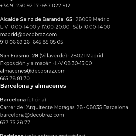
+34 91 230 92 17
·
657 027 912
Alcalde Sainz de Baranda, 65
· 28009 Madrid
L-V 10:00-14:00 y 17:00-20:00 · Sáb 10:00-14:00
madrid@decobraz.com
910 06 69 26
·
645 85 05 05
San Erasmo, 28
(Villaverde) · 28021 Madrid
Exposición y almacén · L-V 08:30-15:00
almacenes@decobraz.com
665 78 81 70
Barcelona y almacenes
Barcelona
(oficina)
Carrer de l’Arquitecte Moragas, 28 · 08035 Barcelona
barcelona@decobraz.com
657 75 28 77