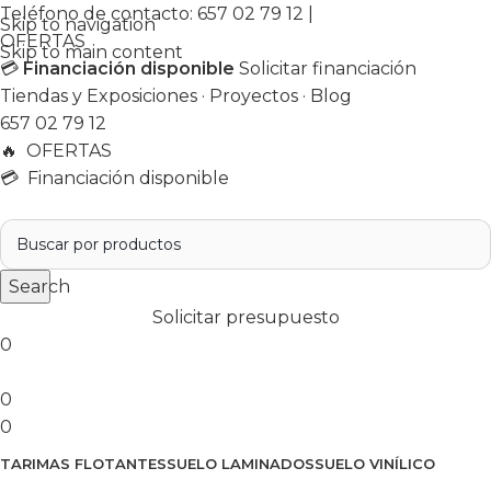
Teléfono de contacto:
657 02 79 12
|
Skip to navigation
OFERTAS
Skip to main content
💳
Financiación disponible
Solicitar financiación
Tiendas y Exposiciones
·
Proyectos
·
Blog
657 02 79 12
🔥
OFERTAS
💳 Financiación disponible
Search
Solicitar presupuesto
0
0
0
TARIMAS FLOTANTES
SUELO LAMINADOS
SUELO VINÍLICO