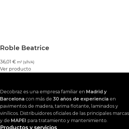
Roble Beatrice
36,01
€
m² (s/IVA)
Ver producto
Decobraz es una empresa familiar en
Madrid y
Barcelona
con más de
30 años de experiencia
en
pavimentos de madera, tarima flotante, laminados y
vinílicos. Distribuidores oficiales de las principales marcas
y de
MAPEI
para tratamiento y mantenimiento.
Productos y servicios