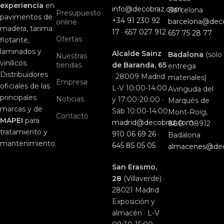
experiencia
en
info@decobraz.com
Barcelona
Presupuesto
pavimentos de
+34 91 230 92
barcelona@dec
online
madera, tarima
17
·
657 027 912
657 75 28 77
Ofertas
flotante,
laminados y
Alcalde Sainz
Badalona
(solo
Nuestras
vinílicos.
tiendas
de Baranda, 65
entrega
Distribuidores
· 28009 Madrid
materiales)
Empresa
oficiales de las
L-V 10:00-14:00
Avinguda del
principales
Noticias
y 17:00-20:00 ·
Marquès de
marcas y de
Sáb 10:00-14:00
Mont-Roig,
Contacto
MAPEI
para
madrid@decobraz.com
88B · 08912
tratamiento y
910 06 69 26
·
Badalona
mantenimiento.
645 85 05 05
almacenes@de
San Erasmo,
28
(Villaverde) ·
28021 Madrid
Exposición y
almacén · L-V