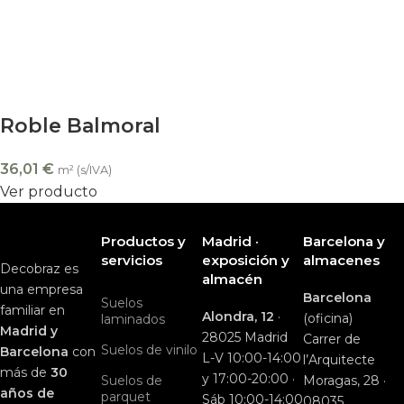
Roble Balmoral
36,01
€
m² (s/IVA)
Ver producto
Productos y
Madrid ·
Barcelona y
servicios
exposición y
almacenes
Decobraz es
almacén
una empresa
Barcelona
Suelos
familiar en
Alondra, 12
·
(oficina)
laminados
Madrid y
28025 Madrid
Carrer de
Suelos de vinilo
Barcelona
con
L-V 10:00-14:00
l’Arquitecte
más de
30
y 17:00-20:00 ·
Suelos de
Moragas, 28 ·
años de
parquet
Sáb 10:00-14:00
08035