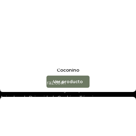
665 78 81 70
Barcelona y almacenes
Barcelona
(oficina)
Carrer de l’Arquitecte Moragas, 28 · 08035 Barcelona
barcelona@decobraz.com
657 75 28 77
Badalona
(solo entrega materiales)
Avinguda del Marquès de Mont-Roig, 88B · 08912
Coconino
Badalona
Ver producto
almacenes@decobraz.com
©2026 Decobraz · Tarimas y Parquets Henares S.L. ·
Aviso legal
·
Privacidad
·
Cookies
·
Términos
Tienda
Presupuesto