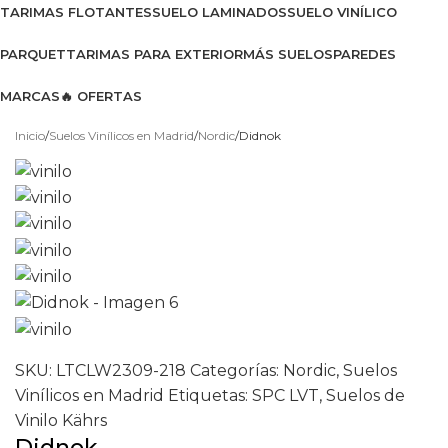
TARIMAS FLOTANTES
SUELO LAMINADOS
SUELO VINÍLICO
PARQUET
TARIMAS PARA EXTERIOR
MÁS SUELOS
PAREDES
MARCAS
🔥 OFERTAS
Ver catálogo 2026
Inicio
Suelos Vinílicos en Madrid
Nordic
Didnok
SKU:
LTCLW2309-218
Categorías:
Nordic
,
Suelos
Vinílicos en Madrid
Etiquetas:
SPC LVT
,
Suelos de
Vinilo Kährs
Didnok