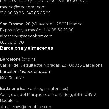
L-V 10:00-14:00 y 17:00-20:00 · Sáb 10:00-14:00
madrid@decobraz.com
910 06 69 26
·
645 85 05 05
San Erasmo, 28
(Villaverde) · 28021 Madrid
Exposición y almacén · L-V 08:30-15:00
almacenes@decobraz.com
665 78 81 70
Barcelona y almacenes
Barcelona
(oficina)
Carrer de l’Arquitecte Moragas, 28 · 08035 Barcelona
barcelona@decobraz.com
657 75 28 77
Badalona
(solo entrega materiales)
Avinguda del Marquès de Mont-Roig, 88B · 08912
Badalona
almacenes@decobraz.com