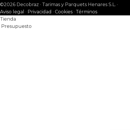
©2026 Decobraz · Tarimas y Parquets Henares S.L. ·
Aviso legal
·
Privacidad
·
Cookies
·
Términos
Tienda
Presupuesto