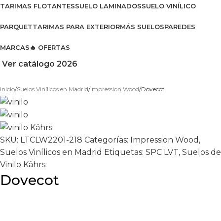
TARIMAS FLOTANTES
SUELO LAMINADOS
SUELO VINÍLICO
PARQUET
TARIMAS PARA EXTERIOR
MÁS SUELOS
PAREDES
MARCAS
🔥 OFERTAS
Ver catálogo 2026
Inicio
Suelos Vinílicos en Madrid
Impression Wood
Dovecot
SKU:
LTCLW2201-218
Categorías:
Impression Wood
,
Suelos Vinílicos en Madrid
Etiquetas:
SPC LVT
,
Suelos de
Vinilo Kährs
Dovecot