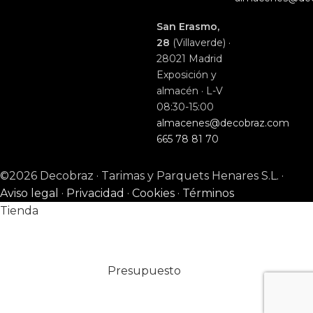
San Erasmo,
28
(Villaverde) ·
28021 Madrid
Exposición y
almacén · L-V
08:30-15:00
almacenes@decobraz.com
665 78 81 70
©2026 Decobraz · Tarimas y Parquets Henares S.L. ·
Aviso legal
·
Privacidad
·
Cookies
·
Términos
Tienda
Presupuesto