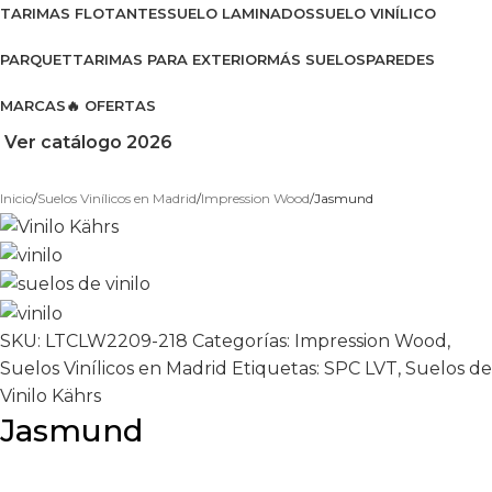
TARIMAS FLOTANTES
SUELO LAMINADOS
SUELO VINÍLICO
PARQUET
TARIMAS PARA EXTERIOR
MÁS SUELOS
PAREDES
MARCAS
🔥 OFERTAS
Ver catálogo 2026
Inicio
Suelos Vinílicos en Madrid
Impression Wood
Jasmund
SKU:
LTCLW2209-218
Categorías:
Impression Wood
,
Suelos Vinílicos en Madrid
Etiquetas:
SPC LVT
,
Suelos de
Vinilo Kährs
Jasmund