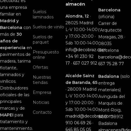
Decobraz es
almacén
una empresa
Barcelona
Suelos
familiar en
Alondra, 12
·
(oficina)
laminados
Madrid y
28025 Madrid
Carrer de
Suelos de vinilo
Barcelona
con
L-V 10:00-14:00
l’Arquitecte
más de
30
y 17:00-20:00 ·
Suelos de
Moragas, 28 ·
años de
parquet
Sáb 10:00-14:00
08035
experiencia
en
info@decobraz.com
Barcelona
Presupuesto
pavimentos de
+34 91 230 92
barcelona@dec
online
madera, tarima
17
·
657 027 912
657 75 28 77
Ofertas
flotante,
laminados y
Alcalde Sainz
Badalona
(solo
Nuestras
vinílicos.
tiendas
de Baranda, 65
entrega
Distribuidores
· 28009 Madrid
materiales)
Empresa
oficiales de las
L-V 10:00-14:00
Avinguda del
principales
Noticias
y 17:00-20:00 ·
Marquès de
marcas y de
Sáb 10:00-14:00
Mont-Roig,
Contacto
MAPEI
para
madrid@decobraz.com
88B · 08912
tratamiento y
910 06 69 26
·
Badalona
mantenimiento.
645 85 05 05
almacenes@de