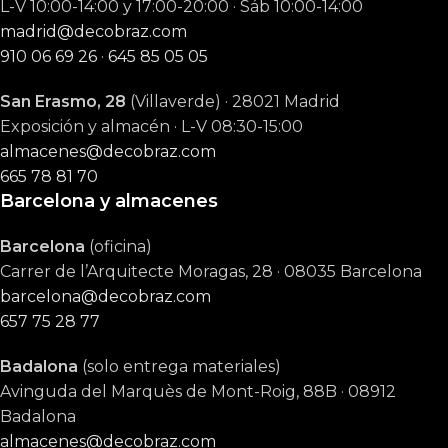
L-V 10:00-14:00 y 17:00-20:00 · Sáb 10:00-14:00
madrid@decobraz.com
910 06 69 26
·
645 85 05 05
San Erasmo, 28
(Villaverde) · 28021 Madrid
Exposición y almacén · L-V 08:30-15:00
almacenes@decobraz.com
665 78 81 70
Barcelona y almacenes
Barcelona
(oficina)
Carrer de l’Arquitecte Moragas, 28 · 08035 Barcelona
barcelona@decobraz.com
657 75 28 77
Badalona
(solo entrega materiales)
Avinguda del Marquès de Mont-Roig, 88B · 08912
Badalona
almacenes@decobraz.com