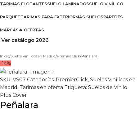
TARIMAS FLOTANTES
SUELO LAMINADOS
SUELO VINÍLICO
PARQUET
TARIMAS PARA EXTERIOR
MÁS SUELOS
PAREDES
MARCAS
🔥 OFERTAS
Ver catálogo 2026
Inicio
Suelos Vinílicos en Madrid
PremierClick
Peñalara
-14%
SKU:
VS07
Categorías:
PremierClick
,
Suelos Vinílicos en
Madrid
,
Tarimas en oferta
Etiqueta:
Suelos de Vinilo
Plus Cover
Peñalara