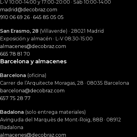
L-V 10:00-14:00 y 17:00-20:00 · Sáb 10:00-14:00
madrid@decobraz.com
910 06 69 26
·
645 85 05 05
San Erasmo, 28
(Villaverde) · 28021 Madrid
Exposición y almacén · L-V 08:30-15:00
almacenes@decobraz.com
665 78 81 70
Barcelona y almacenes
Barcelona
(oficina)
Carrer de l’Arquitecte Moragas, 28 · 08035 Barcelona
barcelona@decobraz.com
657 75 28 77
Badalona
(solo entrega materiales)
Avinguda del Marquès de Mont-Roig, 88B · 08912
Badalona
almacenes@decobraz.com