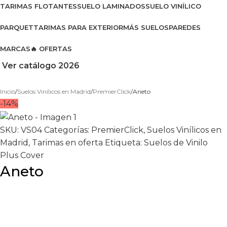
TARIMAS FLOTANTES
SUELO LAMINADOS
SUELO VINÍLICO
PARQUET
TARIMAS PARA EXTERIOR
MÁS SUELOS
PAREDES
MARCAS
🔥 OFERTAS
Ver catálogo 2026
Inicio
Suelos Vinílicos en Madrid
PremierClick
Aneto
-14%
SKU:
VS04
Categorías:
PremierClick
,
Suelos Vinílicos en
Madrid
,
Tarimas en oferta
Etiqueta:
Suelos de Vinilo
Plus Cover
Aneto