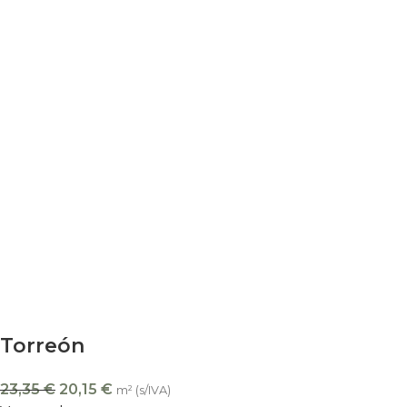
Torreón
23,35
€
20,15
€
m² (s/IVA)