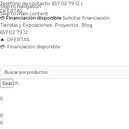
Teléfono de contacto:
657 02 79 12
|
Skip to navigation
OFERTAS
Skip to main content
💳
Financiación disponible
Solicitar financiación
Tiendas y Exposiciones
·
Proyectos
·
Blog
657 02 79 12
🔥
OFERTAS
💳 Financiación disponible
Search
0
0
0