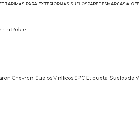
ET
TARIMAS PARA EXTERIOR
MÁS SUELOS
PAREDES
MARCAS
🔥 OF
eton Roble
ron Chevron
,
Suelos Vinílicos SPC
Etiqueta:
Suelos de V