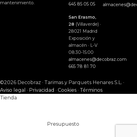
mantenimiento.
645 85 05 05
almacenes@de
San Erasmo,
28
(Villaverde) ·
28021 Madrid
Exposición y
almacén · L-V
08:30-15:00
almacenes@decobraz.com
665 78 81 70
©2026 Decobraz · Tarimas y Parquets Henares S.L. ·
Aviso legal
·
Privacidad
·
Cookies
·
Términos
Tienda
Presupuesto