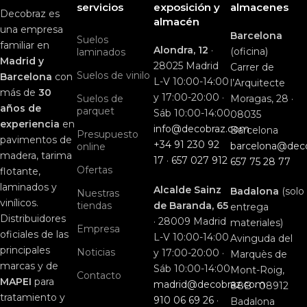
servicios
exposición y
almacenes
Decobraz es
almacén
una empresa
Barcelona
Suelos
familiar en
Alondra, 12
·
(oficina)
laminados
Madrid y
28025 Madrid
Carrer de
Suelos de vinilo
Barcelona
con
L-V 10:00-14:00
l’Arquitecte
más de
30
y 17:00-20:00 ·
Suelos de
Moragas, 28 ·
años de
parquet
Sáb 10:00-14:00
08035
experiencia
en
info@decobraz.com
Barcelona
Presupuesto
pavimentos de
+34 91 230 92
barcelona@dec
online
madera, tarima
17
·
657 027 912
657 75 28 77
Ofertas
flotante,
laminados y
Alcalde Sainz
Badalona
(solo
Nuestras
vinílicos.
tiendas
de Baranda, 65
entrega
Distribuidores
· 28009 Madrid
materiales)
Empresa
oficiales de las
L-V 10:00-14:00
Avinguda del
principales
Noticias
y 17:00-20:00 ·
Marquès de
marcas y de
Sáb 10:00-14:00
Mont-Roig,
Contacto
MAPEI
para
madrid@decobraz.com
88B · 08912
tratamiento y
910 06 69 26
·
Badalona