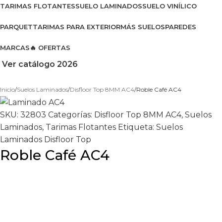
TARIMAS FLOTANTES
SUELO LAMINADOS
SUELO VINÍLICO
PARQUET
TARIMAS PARA EXTERIOR
MÁS SUELOS
PAREDES
MARCAS
🔥 OFERTAS
Ver catálogo 2026
Inicio
Suelos Laminados
Disfloor Top 8MM AC4
Roble Café AC4
SKU:
32803
Categorías:
Disfloor Top 8MM AC4
,
Suelos
Laminados
,
Tarimas Flotantes
Etiqueta:
Suelos
Laminados Disfloor Top
Roble Café AC4