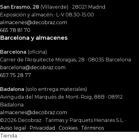
San Erasmo, 28
(Villaverde) · 28021 Madrid
Exposición y almacén · L-V 08:30-15:00
almacenes@decobraz.com
665 78 81 70
Barcelona y almacenes
Barcelona
(oficina)
Carrer de l’Arquitecte Moragas, 28 · 08035 Barcelona
barcelona@decobraz.com
657 75 28 77
Badalona
(solo entrega materiales)
Avinguda del Marquès de Mont-Roig, 88B · 08912
Badalona
almacenes@decobraz.com
©2026 Decobraz · Tarimas y Parquets Henares S.L. ·
Aviso legal
·
Privacidad
·
Cookies
·
Términos
Tienda