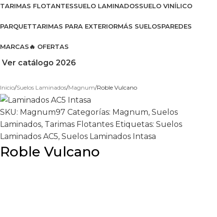
TARIMAS FLOTANTES
SUELO LAMINADOS
SUELO VINÍLICO
PARQUET
TARIMAS PARA EXTERIOR
MÁS SUELOS
PAREDES
MARCAS
🔥 OFERTAS
Ver catálogo 2026
Inicio
Suelos Laminados
Magnum
Roble Vulcano
SKU:
Magnum97
Categorías:
Magnum
,
Suelos
Laminados
,
Tarimas Flotantes
Etiquetas:
Suelos
Laminados AC5
,
Suelos Laminados Intasa
Roble Vulcano