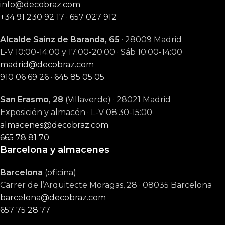
info@decobraz.com
+34 91 230 92 17
·
657 027 912
Alcalde Sainz de Baranda, 65
· 28009 Madrid
L-V 10:00-14:00 y 17:00-20:00 · Sáb 10:00-14:00
madrid@decobraz.com
910 06 69 26
·
645 85 05 05
San Erasmo, 28
(Villaverde) · 28021 Madrid
Exposición y almacén · L-V 08:30-15:00
almacenes@decobraz.com
665 78 81 70
Barcelona y almacenes
Barcelona
(oficina)
Carrer de l’Arquitecte Moragas, 28 · 08035 Barcelona
barcelona@decobraz.com
657 75 28 77