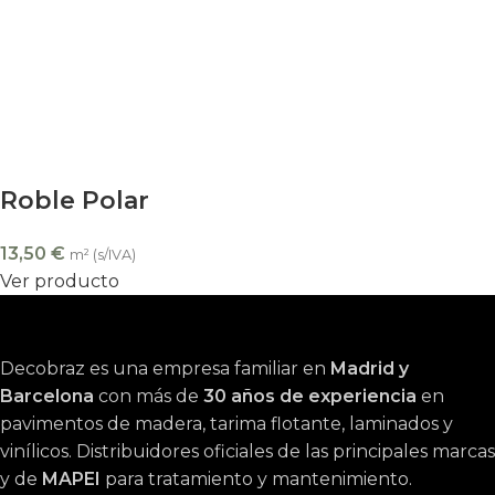
Roble Polar
13,50
€
m² (s/IVA)
Ver producto
Decobraz es una empresa familiar en
Madrid y
Barcelona
con más de
30 años de experiencia
en
pavimentos de madera, tarima flotante, laminados y
vinílicos. Distribuidores oficiales de las principales marcas
y de
MAPEI
para tratamiento y mantenimiento.