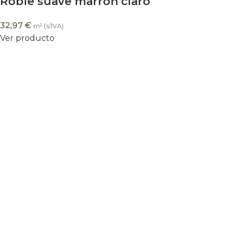
Roble suave marrón claro
32,97
€
m² (s/IVA)
Ver producto