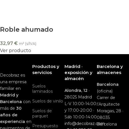
Roble ahumado
32,97
€
m² (s/IVA)
Ver producto
Productos y
Madrid ·
Barcelona y
servicios
exposición y
almacenes
Decobraz es
almacén
una empresa
Barcelona
Suelos
familiar en
Alondra, 12
·
(oficina)
laminados
Madrid y
28025 Madrid
Carrer de
Suelos de vinilo
Barcelona
con
L-V 10:00-14:00
l’Arquitecte
más de
30
y 17:00-20:00 ·
Suelos de
Moragas, 28 ·
años de
parquet
Sáb 10:00-14:00
08035
experiencia
en
info@decobraz.com
Barcelona
Presupuesto
pavimentos de