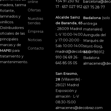
+34 91 230 92
barcelona@dec
online
madera, tarima
17
·
657 027 912
657 75 28 77
Ofertas
flotante,
laminados y
Alcalde Sainz
Badalona
(solo
Nuestras
vinílicos.
tiendas
de Baranda, 65
entrega
Distribuidores
· 28009 Madrid
materiales)
Empresa
oficiales de las
L-V 10:00-14:00
Avinguda del
principales
Noticias
y 17:00-20:00 ·
Marquès de
marcas y de
Sáb 10:00-14:00
Mont-Roig,
Contacto
MAPEI
para
madrid@decobraz.com
88B · 08912
tratamiento y
910 06 69 26
·
Badalona
mantenimiento.
645 85 05 05
almacenes@de
San Erasmo,
28
(Villaverde) ·
28021 Madrid
Exposición y
almacén · L-V
08:30-15:00
almacenes@decobraz.com