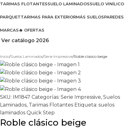
TARIMAS FLOTANTES
SUELO LAMINADOS
SUELO VINÍLICO
PARQUET
TARIMAS PARA EXTERIOR
MÁS SUELOS
PAREDES
MARCAS
🔥 OFERTAS
Ver catálogo 2026
Inicio
Suelos Laminados
Serie Impressive
Roble clásico beige
SKU:
IM1847
Categorías:
Serie Impressive
,
Suelos
Laminados
,
Tarimas Flotantes
Etiqueta:
suelos
laminados Quick Step
Roble clásico beige