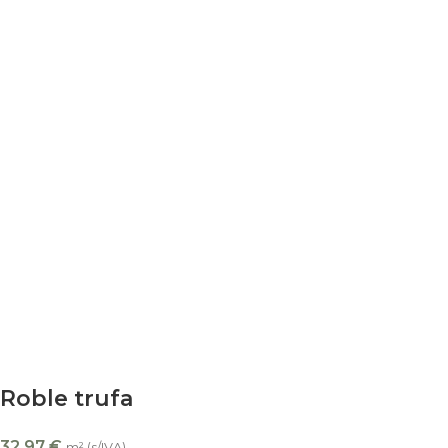
Roble trufa
32,97
€
m² (s/IVA)