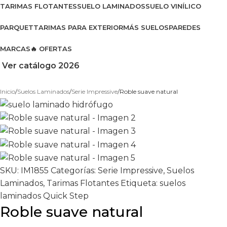
TARIMAS FLOTANTES
SUELO LAMINADOS
SUELO VINÍLICO
PARQUET
TARIMAS PARA EXTERIOR
MÁS SUELOS
PAREDES
MARCAS
🔥 OFERTAS
Ver catálogo 2026
Inicio
Suelos Laminados
Serie Impressive
Roble suave natural
SKU:
IM1855
Categorías:
Serie Impressive
,
Suelos
Laminados
,
Tarimas Flotantes
Etiqueta:
suelos
laminados Quick Step
Roble suave natural