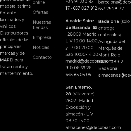
+34 91 230 92
barcelona@dec
online
madera, tarima
17
·
657 027 912
657 75 28 77
Ofertas
flotante,
laminados y
Alcalde Sainz
Badalona
(solo
Nuestras
vinílicos.
tiendas
de Baranda, 65
entrega
Distribuidores
· 28009 Madrid
materiales)
Empresa
oficiales de las
L-V 10:00-14:00
Avinguda del
principales
Noticias
y 17:00-20:00 ·
Marquès de
marcas y de
Sáb 10:00-14:00
Mont-Roig,
Contacto
MAPEI
para
madrid@decobraz.com
88B · 08912
tratamiento y
910 06 69 26
·
Badalona
mantenimiento.
645 85 05 05
almacenes@de
San Erasmo,
28
(Villaverde) ·
28021 Madrid
Exposición y
almacén · L-V
08:30-15:00
almacenes@decobraz.com