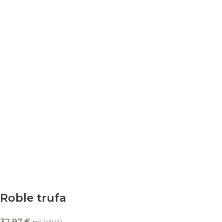
Roble trufa
32,97
€