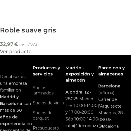
Roble suave gris
32,97
€
m² (s/IVA)
Ver producto
Productos y
Madrid ·
Barcelona y
servicios
exposición y
almacenes
Decobraz es
almacén
una empresa
Barcelona
Suelos
familiar en
Alondra, 12
·
(oficina)
laminados
Madrid y
28025 Madrid
Carrer de
Suelos de vinilo
Barcelona
con
L-V 10:00-14:00
l’Arquitecte
más de
30
y 17:00-20:00 ·
Suelos de
Moragas, 28 ·
años de
parquet
Sáb 10:00-14:00
08035
experiencia
en
info@decobraz.com
Barcelona
Presupuesto
pavimentos de