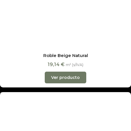
Decobraz es una empresa familiar en
Madrid y
Barcelona
con más de
30 años de experiencia
en
pavimentos de madera, tarima flotante, laminados y
vinílicos. Distribuidores oficiales de las principales marcas
y de
MAPEI
para tratamiento y mantenimiento.
Productos y servicios
Suelos laminados
Roble Beige Natural
Suelos de vinilo
19,14
€
m² (s/IVA)
Suelos de parquet
Ver producto
Presupuesto online
Ofertas
Nuestras tiendas
Empresa
Noticias