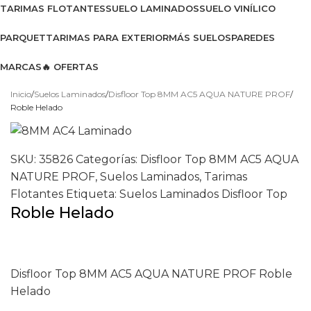
TARIMAS FLOTANTES
SUELO LAMINADOS
SUELO VINÍLICO
PARQUET
TARIMAS PARA EXTERIOR
MÁS SUELOS
PAREDES
MARCAS
🔥 OFERTAS
Ver catálogo 2026
Inicio
Suelos Laminados
Disfloor Top 8MM AC5 AQUA NATURE PROF
Roble Helado
SKU:
35826
Categorías:
Disfloor Top 8MM AC5 AQUA
NATURE PROF
,
Suelos Laminados
,
Tarimas
Flotantes
Etiqueta:
Suelos Laminados Disfloor Top
Roble Helado
Disfloor Top 8MM AC5 AQUA NATURE PROF Roble
Helado