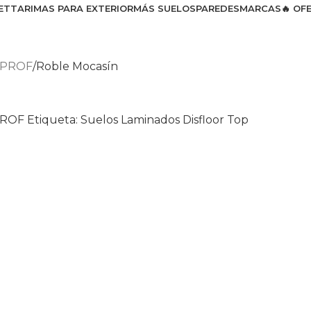
ET
TARIMAS PARA EXTERIOR
MÁS SUELOS
PAREDES
MARCAS
🔥 OF
 PROF
Roble Mocasín
PROF
Etiqueta:
Suelos Laminados Disfloor Top