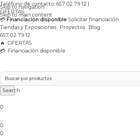
Teléfono de contacto:
657 02 79 12
|
Skip to navigation
OFERTAS
Skip to main content
💳
Financiación disponible
Solicitar financiación
Tiendas y Exposiciones
·
Proyectos
·
Blog
657 02 79 12
🔥
OFERTAS
💳 Financiación disponible
Search
0
0
0