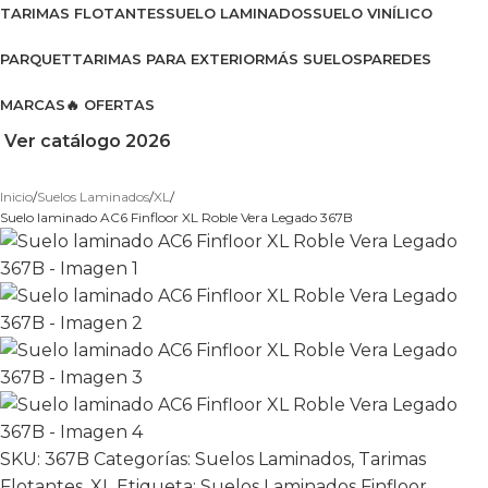
TARIMAS FLOTANTES
SUELO LAMINADOS
SUELO VINÍLICO
PARQUET
TARIMAS PARA EXTERIOR
MÁS SUELOS
PAREDES
MARCAS
🔥 OFERTAS
Ver catálogo 2026
Inicio
Suelos Laminados
XL
Suelo laminado AC6 Finfloor XL Roble Vera Legado 367B
SKU:
367B
Categorías:
Suelos Laminados
,
Tarimas
Flotantes
,
XL
Etiqueta:
Suelos Laminados Finfloor