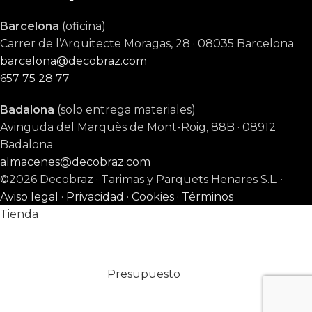
Barcelona
(oficina)
Carrer de l’Arquitecte Moragas, 28 · 08035 Barcelona
barcelona@decobraz.com
657 75 28 77
Badalona
(solo entrega materiales)
Avinguda del Marquès de Mont-Roig, 88B · 08912
Badalona
almacenes@decobraz.com
©2026 Decobraz · Tarimas y Parquets Henares S.L. ·
Aviso legal
·
Privacidad
·
Cookies
·
Términos
Tienda
Presupuesto