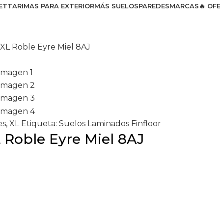
ET
TARIMAS PARA EXTERIOR
MÁS SUELOS
PAREDES
MARCAS
🔥 OF
 XL Roble Eyre Miel 8AJ
es
,
XL
Etiqueta:
Suelos Laminados Finfloor
 Roble Eyre Miel 8AJ