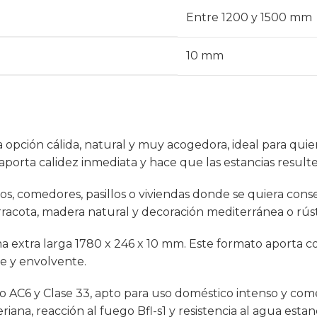
Entre 1200 y 1500 mm
10 mm
a opción cálida, natural y muy acogedora, ideal para qu
aporta calidez inmediata y hace que las estancias result
s, comedores, pasillos o viviendas donde se quiera con
racota, madera natural y decoración mediterránea o rúst
ma extra larga 1780 x 246 x 10 mm. Este formato aporta c
e y envolvente.
do AC6 y Clase 33, apto para uso doméstico intenso y co
teriana, reacción al fuego Bfl-s1 y resistencia al agua est