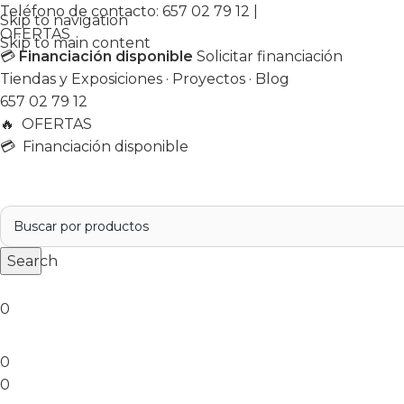
Teléfono de contacto:
657 02 79 12
|
Skip to navigation
OFERTAS
Skip to main content
💳
Financiación disponible
Solicitar financiación
Tiendas y Exposiciones
·
Proyectos
·
Blog
657 02 79 12
🔥
OFERTAS
💳 Financiación disponible
Search
0
0
0