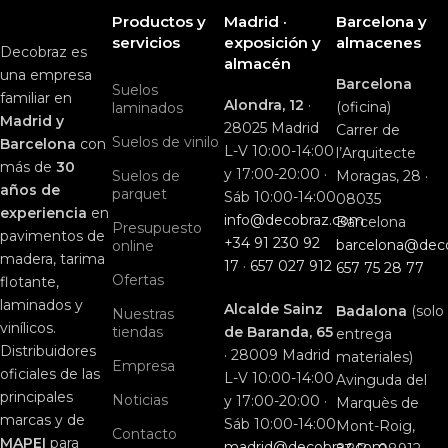
Productos y
Madrid ·
Barcelona y
servicios
exposición y
almacenes
Decobraz es
almacén
una empresa
Barcelona
Suelos
familiar en
Alondra, 12
·
(oficina)
laminados
Madrid y
28025 Madrid
Carrer de
Suelos de vinilo
Barcelona
con
L-V 10:00-14:00
l’Arquitecte
más de
30
y 17:00-20:00 ·
Suelos de
Moragas, 28 ·
años de
parquet
Sáb 10:00-14:00
08035
experiencia
en
info@decobraz.com
Barcelona
Presupuesto
pavimentos de
+34 91 230 92
barcelona@dec
online
madera, tarima
17
·
657 027 912
657 75 28 77
Ofertas
flotante,
laminados y
Alcalde Sainz
Badalona
(solo
Nuestras
vinílicos.
tiendas
de Baranda, 65
entrega
Distribuidores
· 28009 Madrid
materiales)
Empresa
oficiales de las
L-V 10:00-14:00
Avinguda del
principales
Noticias
y 17:00-20:00 ·
Marquès de
marcas y de
Sáb 10:00-14:00
Mont-Roig,
Contacto
MAPEI
para
madrid@decobraz.com