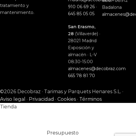
88B · 08912
tratamiento y
910 06 69 26
·
Badalona
mantenimiento.
645 85 05 05
almacenes@de
San Erasmo,
28
(Villaverde) ·
28021 Madrid
Exposición y
almacén · L-V
08:30-15:00
almacenes@decobraz.com
665 78 81 70
©2026 Decobraz · Tarimas y Parquets Henares S.L. ·
Aviso legal
·
Privacidad
·
Cookies
·
Términos
Tienda
Presupuesto