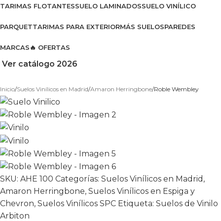
TARIMAS FLOTANTES
SUELO LAMINADOS
SUELO VINÍLICO
PARQUET
TARIMAS PARA EXTERIOR
MÁS SUELOS
PAREDES
MARCAS
🔥 OFERTAS
Ver catálogo 2026
Inicio
Suelos Vinílicos en Madrid
Amaron Herringbone
Roble Wembley
SKU:
AHE 100
Categorías:
Suelos Vinílicos en Madrid
,
Amaron Herringbone
,
Suelos Vinílicos en Espiga y
Chevron
,
Suelos Vinílicos SPC
Etiqueta:
Suelos de Vinilo
Arbiton