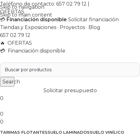
Teléfono de contacto:
657 02 79 12
|
Skip to navigation
OFERTAS
Skip to main content
💳
Financiación disponible
Solicitar financiación
Tiendas y Exposiciones
·
Proyectos
·
Blog
657 02 79 12
🔥
OFERTAS
💳 Financiación disponible
Search
Solicitar presupuesto
0
0
0
TARIMAS FLOTANTES
SUELO LAMINADOS
SUELO VINÍLICO