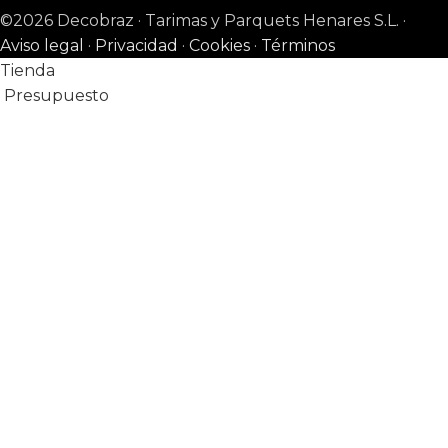
©2026 Decobraz · Tarimas y Parquets Henares S.L. ·
Aviso legal
·
Privacidad
·
Cookies
·
Términos
Tienda
Presupuesto