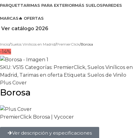
PARQUET
TARIMAS PARA EXTERIOR
MÁS SUELOS
PAREDES
MARCAS
🔥 OFERTAS
Ver catálogo 2026
Inicio
Suelos Vinílicos en Madrid
PremierClick
Borosa
-14%
SKU:
VS15
Categorías:
PremierClick
,
Suelos Vinílicos en
Madrid
,
Tarimas en oferta
Etiqueta:
Suelos de Vinilo
Plus Cover
Borosa
PremierClick Borosa | Vycocer
Ver descripción y especificaciones