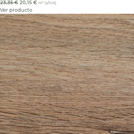
23,35
€
20,15
€
m² (s/IVA)
Ver producto