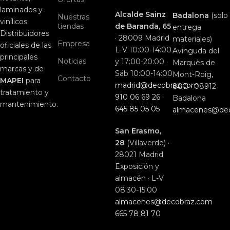
laminados y
Alcalde Sainz
Badalona
(solo
Nuestras
vinílicos.
tiendas
de Baranda, 65
entrega
Distribuidores
· 28009 Madrid
materiales)
Empresa
oficiales de las
L-V 10:00-14:00
Avinguda del
principales
Noticias
y 17:00-20:00 ·
Marquès de
marcas y de
Sáb 10:00-14:00
Mont-Roig,
Contacto
MAPEI
para
madrid@decobraz.com
88B · 08912
tratamiento y
910 06 69 26
·
Badalona
mantenimiento.
645 85 05 05
almacenes@de
San Erasmo,
28
(Villaverde) ·
28021 Madrid
Exposición y
almacén · L-V
08:30-15:00
almacenes@decobraz.com
665 78 81 70