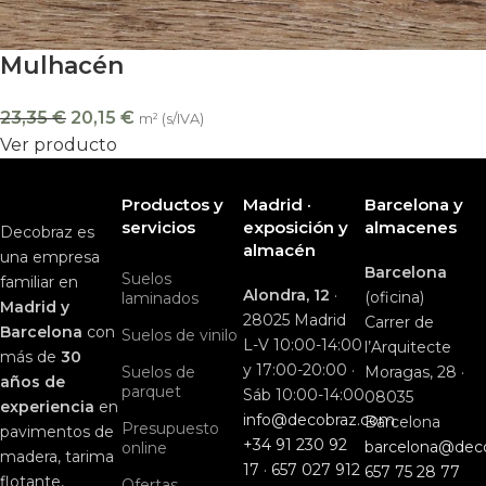
Mulhacén
23,35
€
20,15
€
m² (s/IVA)
Ver producto
Productos y
Madrid ·
Barcelona y
servicios
exposición y
almacenes
Decobraz es
almacén
una empresa
Barcelona
Suelos
familiar en
Alondra, 12
·
(oficina)
laminados
Madrid y
28025 Madrid
Carrer de
Barcelona
con
Suelos de vinilo
L-V 10:00-14:00
l’Arquitecte
más de
30
y 17:00-20:00 ·
Suelos de
Moragas, 28 ·
años de
parquet
Sáb 10:00-14:00
08035
experiencia
en
info@decobraz.com
Barcelona
Presupuesto
pavimentos de
+34 91 230 92
barcelona@dec
online
madera, tarima
17
·
657 027 912
657 75 28 77
flotante,
Ofertas