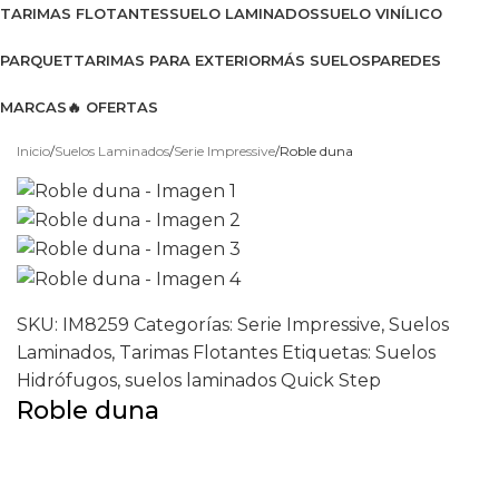
TARIMAS FLOTANTES
SUELO LAMINADOS
SUELO VINÍLICO
PARQUET
TARIMAS PARA EXTERIOR
MÁS SUELOS
PAREDES
MARCAS
🔥 OFERTAS
Ver catálogo 2026
Inicio
Suelos Laminados
Serie Impressive
Roble duna
SKU:
IM8259
Categorías:
Serie Impressive
,
Suelos
Laminados
,
Tarimas Flotantes
Etiquetas:
Suelos
Hidrófugos
,
suelos laminados Quick Step
Roble duna