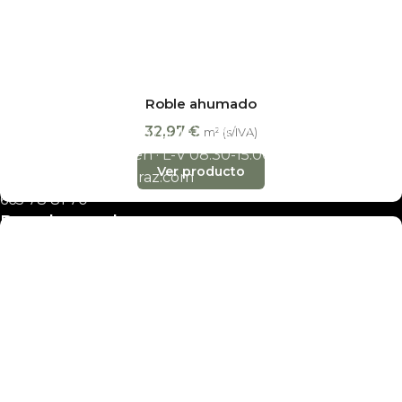
Alcalde Sainz de Baranda, 65
· 28009 Madrid
L-V 10:00-14:00 y 17:00-20:00 · Sáb 10:00-14:00
madrid@decobraz.com
910 06 69 26
·
645 85 05 05
Roble ahumado
32,97
€
San Erasmo, 28
(Villaverde) · 28021 Madrid
m² (s/IVA)
Exposición y almacén · L-V 08:30-15:00
Ver producto
almacenes@decobraz.com
665 78 81 70
Barcelona y almacenes
Barcelona
(oficina)
Carrer de l’Arquitecte Moragas, 28 · 08035 Barcelona
barcelona@decobraz.com
657 75 28 77
Badalona
(solo entrega materiales)
Avinguda del Marquès de Mont-Roig, 88B · 08912