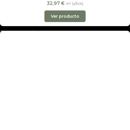
Suelos laminados
32,97
€
m² (s/IVA)
Suelos de vinilo
Ver producto
Suelos de parquet
Presupuesto online
Ofertas
Nuestras tiendas
Empresa
Noticias
Contacto
Madrid · exposición y almacén
Alondra, 12
· 28025 Madrid
L-V 10:00-14:00 y 17:00-20:00 · Sáb 10:00-14:00
info@decobraz.com
+34 91 230 92 17
·
657 027 912