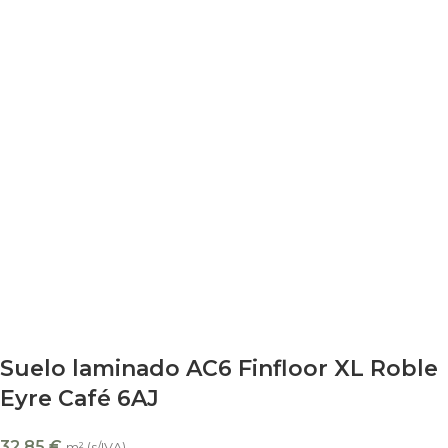
Suelo laminado AC6 Finfloor XL Roble
Eyre Café 6AJ
32,85
€
m² (s/IVA)