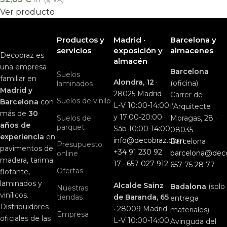
Ver producto
Productos y
Madrid ·
Barcelona y
servicios
exposición y
almacenes
Decobraz es
almacén
una empresa
Barcelona
Suelos
familiar en
Alondra, 12
·
(oficina)
laminados
Madrid y
28025 Madrid
Carrer de
Suelos de vinilo
Barcelona
con
L-V 10:00-14:00
l’Arquitecte
más de
30
y 17:00-20:00 ·
Suelos de
Moragas, 28 ·
años de
parquet
Sáb 10:00-14:00
08035
experiencia
en
info@decobraz.com
Barcelona
Presupuesto
pavimentos de
+34 91 230 92
barcelona@dec
online
madera, tarima
17
·
657 027 912
657 75 28 77
Ofertas
flotante,
laminados y
Alcalde Sainz
Badalona
(solo
Nuestras
vinílicos.
tiendas
de Baranda, 65
entrega
Distribuidores
· 28009 Madrid
materiales)
Empresa
oficiales de las
L-V 10:00-14:00
Avinguda del