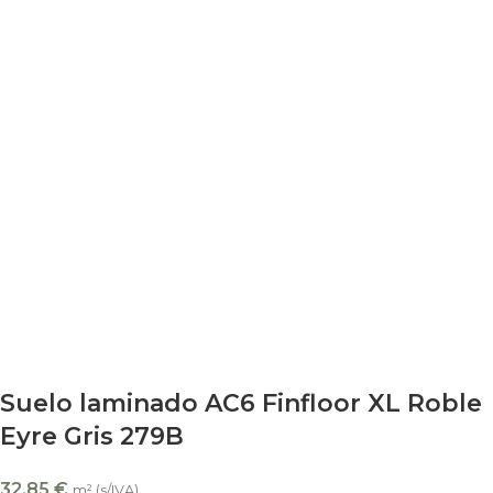
Suelo laminado AC6 Finfloor XL Roble
Eyre Gris 279B
32,85
€
m² (s/IVA)