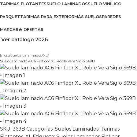
TARIMAS FLOTANTES
SUELO LAMINADOS
SUELO VINÍLICO
PARQUET
TARIMAS PARA EXTERIOR
MÁS SUELOS
PAREDES
MARCAS
🔥 OFERTAS
Ver catálogo 2026
Inicio
Suelos Laminados
XL
Suelo laminado AC6 Finfloor XL Roble Vera Siglo 369B
SKU:
369B
Categorías:
Suelos Laminados
,
Tarimas
Flotantes
,
XL
Etiqueta:
Suelos Laminados Finfloor