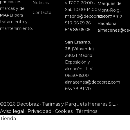
principales
Noticias
y 17:00-20:00 ·
Marquès de
marcas y de
Sáb 10:00-14:00
Mont-Roig,
Contacto
MAPEI
para
madrid@decobraz.com
88B · 08912
tratamiento y
910 06 69 26
·
Badalona
mantenimiento.
645 85 05 05
almacenes@de
San Erasmo,
28
(Villaverde) ·
28021 Madrid
Exposición y
almacén · L-V
08:30-15:00
almacenes@decobraz.com
665 78 81 70
©2026 Decobraz · Tarimas y Parquets Henares S.L. ·
Aviso legal
·
Privacidad
·
Cookies
·
Términos
Tienda