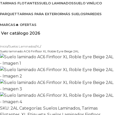
TARIMAS FLOTANTES
SUELO LAMINADOS
SUELO VINÍLICO
PARQUET
TARIMAS PARA EXTERIOR
MÁS SUELOS
PAREDES
MARCAS
🔥 OFERTAS
Ver catálogo 2026
Inicio
Suelos Laminados
XL
Suelo laminado AC6 Finfloor XL Roble Eyre Beige 2AL
SKU:
2AL
Categorías:
Suelos Laminados
,
Tarimas
Flotantes
,
XL
Etiqueta:
Suelos Laminados Finfloor