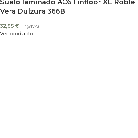
Suelo laminado AC6 Finfloor XL Roble
Vera Dulzura 366B
32,85
€
m² (s/IVA)
Ver producto